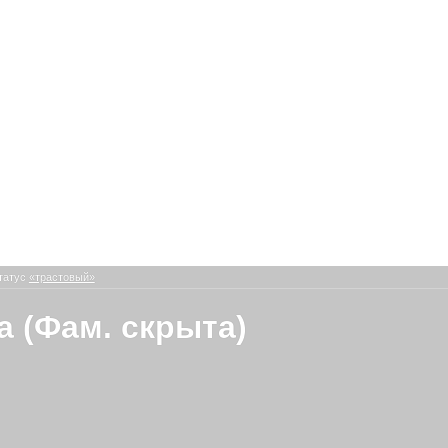
татус
«трастовый»
а (Фам. скрыта)