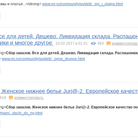
мы и платья...</strong>
www.nn.ru/community/sp/deti/...my_i_platya.html
9
lestia
light stripe
lisa-olisa
lisenok!!
ludochek
more-tk.ru
се для детей. Дешево. Ликвидация склада. Распашон
da
norka
oks-moks
oksambat
olga 5289
or-ange
qwertynn
ники и многое другое
10.02.2017 в 01:41
483
комментирова
ong>
Сбор заказов. Все для детей. Дешево. Ликвидация склада. Распашонки
>
www.nn.ru/community/sp/deti/...ogoe_drugoe.html
teddy bear
vanovaubov
yla nn
юля23
алёнка79
бэста
. Женское нижнее белье Juri@-2. Европейское качеств
11
ольгунчик
помощник орга Червонная дама
тан64
татьянка квд
энью
Анютка@
618
комментировать
ong>
Сбор заказов. Женское нижнее белье Juri@-2. Европейское качество п
main/...dachi_do_ng.html
й знакЪ
Фея Драже
Хрустя52
Ильяна
Катюлич
Контактные линзы
Контактные линзы ПВ