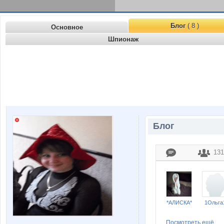
Блог
( 8 )
Основное
Шпионаж
Блог
131
*АЛИСКА*
1Ольга
Посмотреть ещё