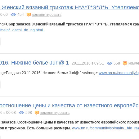
в. Женский вязаный трикотаж Н*А*Т*Э*Л*Ь. Утепляем
2
Любоффчик
Лагранж
Ленка.Ермак
Ленок28
Лия2606
М@сянька
00:00
454
комментировать
ong>
Сбор заказов. Женский вязаный трикотаж Н*А*Т*Э*Л*Ь. Утепляемся кр
main/...dachi_do_ng.html
НИКА
Нюш@
Надюжи
Ночная лиса
Нянечка
НАТАЛИ ТРИКОТАЖ
Оксана Курцына
016. Нижние белье Juri@ 1
20.11.2016 в 09:51
558
комме
т ванных комнат
Роза Ивановна
Рычкова
Саровчанка
Семеро-По-Лавкам
Синеглазк@
Слонихха
ng>Раздача 23.11.2016. Нижние белье Juri@ 1</strong>
www.nn.ru/community/s
УУддааччаа
Весна29.04
Змеюша
Шахусь
ШаГаНэ
оотношение цены и качества от известного европейс
6 в 00:08
598
комментировать
 заказов. Соотношение цены и качества от известного европейского прои
в и трусиков. Есть большие размеры.
www.nn.ru/community/sp/main/...hie_ra