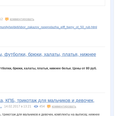
Lenuik
Lonza
Mansurik
Mashyl
Mevri
12
комментировать
unity/sp/deti/sbor_zakazov_rasprodazha_elff_tseny_ot_50_rub.html
Nature Life
NatusM
Noatel
OlgaSm77
ParshinaTM
ы, футболки, брюки, халаты, платья, нижнее
Taisiya
TatianaSM
Tupperwarenn
Valletta
a_e_n
болки, брюки, халаты, платья, нижнее белье. Цены от 80 руб.
brunia
capitancap
cornflour
dicrr
eknik
а, КПБ, трикотаж для мальчиков и девочек,
kleines
kolyshova
kosha80
la-Belle
ladogann
.
14.02.2017 в 13:21
454
комментировать
, трикотаж для мальчиков и девочек, комплекты на выписку, нижнее