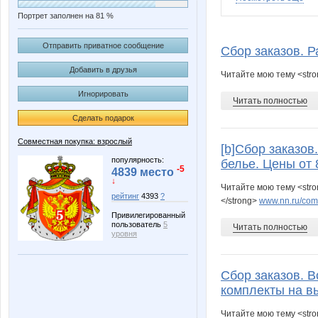
Портрет заполнен на 81 %
KRASOTKA_N
Kicka@
Отправить приватное сообщение
Сбор заказов. Р
Добавить в друзья
Читайте мою тему <stro
Игнорировать
MilaRus
MilaVit
Читать полностью
Сделать подарок
Совместная покупка: взрослый
[b]Сбор заказов
Pugovk@
Ravlik
популярность:
белье. Цены от 8
-5
4839 место
↓
Читайте мою тему <str
рейтинг
4393
?
</strong>
www.nn.ru/comm
Привилегированный
anaida
androle
пользователь
5
Читать полностью
уровня
Сбор заказов. В
gorjulval
guv
комплекты на вы
Читайте мою тему <stro