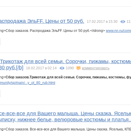
88
Kittyk
Knita
Koshkakrol
L1007
LaTuSiA
Lencho
аспродажа ЭльFF. Цены от 50 руб.
17.02.2017 в 15:30
11
ng>Сбор заказов. Распродажа ЭльFF. Цены от 50 руб.</strong>
www.nn.ru/comm
s@
Naatka
Narmebel
Nata_Alex
NataliaNV
NataliaShap
Natikk
.Трикотаж для всей семьи. Сорочки, пижамы, костюм
Richardia
SAMIR@
Sc@rlet
Slastenish
Svetik1975
Ta$ha
0 руб.[/b]
16.02.2017 в 02:14
1090
комментировать
ong>
Сбор заказов.Трикотаж для всей семьи. Сорочки, пижамы, костюмы, фут
unity/sp/main/...y_ot_80_rub.html
na
anna-latakene
anniiss
barss2007
basik95
belana_76
belkastrelka
се-все-все для Вашего малыша. Цены сказка. Ясельк
insaitiable
iolly
jasmin0
julia-dem
karina-kiss
kisstochka81
писку, нижнее белье, велюровые костюмы и платья..
ng>Сбор заказов. Все-все-все для Вашего малыша. Цены сказка. Яселька, КПБ