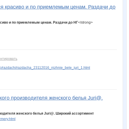
ся красиво и по приемлемым ценам. Раздачи до
Майя!
Мамочка Алиски
Марина 80
Марина-Ирина
МарТан
асиво и по приемлемым ценам. Раздачи до НГ
</strong>
ОлькА:)
Предназначение
ПОКУПКА ЗВЁЗД
Я.ру
Раиска
нтировать
Солодушка
Стрекоза)
Светлая Луна
Танюшка-Плюшка
Танчо
p/razdachi/razdacha_23112016_nizhnie_bele_juri_1.html
кого производителя женского белья Juri@.
зводителя женского белья Juri@. Широкий ассортимент
zmery.html