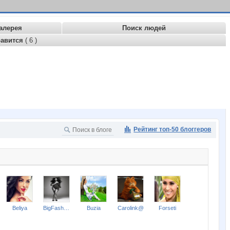
алерея
Поиск людей
равится
( 6 )
Рейтинг топ-50 блоггеров
Beliya
BigFashion
Buzia
Carolink@
Forseti