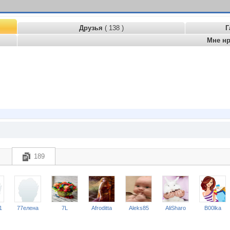
Друзья
( 138 )
Г
Мне н
189
1
77елена
7L
Afroditta
Aleks85
AliSharo
B00lka