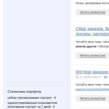
белье, велюровые костю
lala7878
lanina0
Читать полностью
Сбор заказов. В
natbor
nikolala
посуды, нагруд
Читайте мою тему <str
многое другое
</strong
tanya-nn1980
tatstar
Читать полностью
[b]Сбор заказов
нат09
ольга08
01.12.2016 в 00:27
Читайте мою тему <str
www.nn.ru/community/sp/
Статистика портрета:
Девочка Леночка
Добры
сейчас просматривают портрет - 0
Читать полностью
зарегистрированные пользователи
посетившие портрет за 7 дней - 0