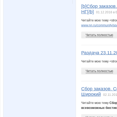
[b]Сбор заказо
КИКО
Лёлик 3
НГ[/b]
01.12.2016 в 
Читайте мою тему <str
www.nn.ru/community/sp/
Мышонок2013
МИРА
Читать полностью
Раздача 23.11.2
Развивашкина
Ремон
Читайте мою тему <stro
Читать полностью
Татьяна Мошук
Улена
Сбор заказов. С
Широкий
02.11.201
Читайте мою тему
Сбор
всевозможных бюстико