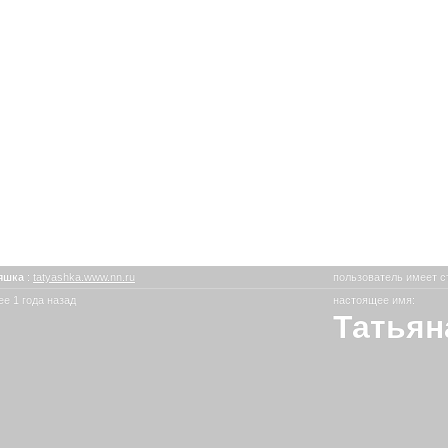
яшка
:
tatyashka.www.nn.ru
пользователь имеет с
е 1 года назад
настоящее имя:
Татьян