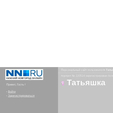
Персональный сайт пользователя
Тать
портрет № 220514 зарегистрирован боле
Татьяшка
Привет, Гость !
-
Войти
-
Зарегистрироваться